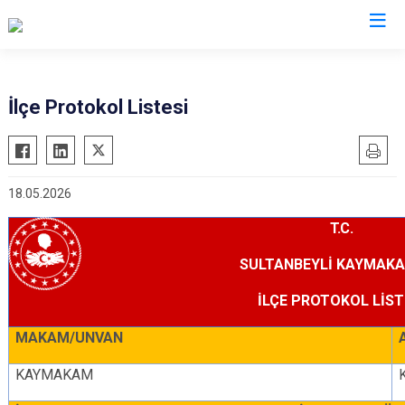
İstanbul
İlçe Protokol Listesi
Adalar
Fatih
Sultanbeyli
Avcılar
Gaziosmanpaşa
Tuzla
18.05.2026
Bağcılar
Güngören
Ümraniye
Bahçelievler
Kadıköy
Üsküdar
T.C.
Bakırköy
Kağıthane
Zeytinburnu
SULTANBEYLİ KAYMAKA
Bayrampaşa
Kartal
Arnavutköy
İLÇE PROTOKOL LİST
Beşiktaş
Küçükçekmece
Ataşehir
MAKAM/UNVAN
Beykoz
Maltepe
Başakşehir
Beyoğlu
Pendik
Beylikdüzü
KAYMAKAM
Büyükçekmece
Sarıyer
Çekmeköy