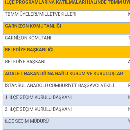
İLÇE PROGRAMLARINA KATILMALARI HALİNDE TBMM ÜY
Çatalca
Şile
Esenyurt
TBMM ÜYELERİ/MİLLETVEKİLLERİ
Esenler
Silivri
Sancaktepe
Eyüpsultan
Şişli
Sultangazi
GARNİZON KOMUTANLIĞI
GARNİZON KOMUTANI
BELEDİYE BAŞKANLIĞI
BELEDİYE BAŞKANI
ADALET BAKANLIĞINA BAĞLI KURUM VE KURULUŞLAR
İSTANBUL ANADOLU CUMHURİYET BAŞSAVCI VEKİLİ
1. İLÇE SEÇİM KURULU BAŞKANI
2. İLÇE SEÇİM KURULU BAŞKANI
İLÇE SEÇİM MÜDÜRÜ